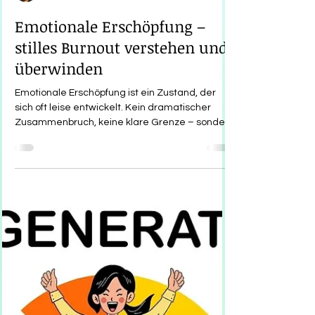
22. Feb.
3 Min. Lesezeit
Emotionale Erschöpfung –
stilles Burnout verstehen und
überwinden
Emotionale Erschöpfung ist ein Zustand, der
sich oft leise entwickelt. Kein dramatischer
Zusammenbruch, keine klare Grenze – sondern
ein schleichendes Gefühl von innerer Müdigkeit,
Anspannung und zunehmender Leere. Viele
funktionieren weiter, erfüllen ihre Aufgaben,
kümmern sich um alles und jeden – und spüren
dennoch: Die Kraft schwindet. Dieses
Phänomen wird häufig als stilles Burnout
bezeichnet. Es betrifft Menschen, die lange
stark waren, viel getragen haben und selten