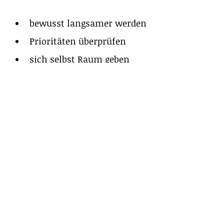
bewusst langsamer werden
Prioritäten überprüfen
sich selbst Raum geben
nicht perfekt 
funktionieren müssen
Mit jedem Schritt wächst die 
innere Stabilität.
Fazit