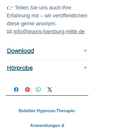
👉 Teilen Sie uns auch Ihre
Erfahrung mit – wir veröffentlichen
diese gerne anonym:
📧
info@praxis-hamburg-mitte.de
Download
Der Downloadlink wird Ihnen
Hörprobe
automatisch nach
Wundheilung durch
erfolgreicher Zahlung an die
Hypnose
(Hörprobe)
angegebene E-Mail-Adresse
gesendet.
Beliebte Hypnose-Therapie-
Anwendungen &