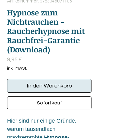
Artikelnummer: 9783946071105
Hypnose zum
Nichtrauchen -
Raucherhypnose mit
Rauchfrei-Garantie
(Download)
Preis
9,95 €
inkl. MwSt.
In den Warenkorb
Sofortkauf
Hier sind nur einige Gründe,
warum tausendfach
praxiserprobte
Hypnose-