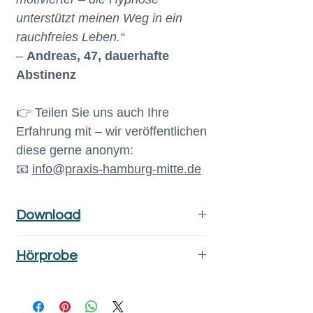
unterstützt meinen Weg in ein
rauchfreies Leben.“
–
Andreas, 47, dauerhafte
Abstinenz
👉 Teilen Sie uns auch Ihre
Erfahrung mit – wir veröffentlichen
diese gerne anonym:
📧
info@praxis-hamburg-mitte.de
Download
Der Downloadlink wird Ihnen
Hörprobe
automatisch nach
Hypnose zum Nichtrauchen
erfolgreicher Zahlung an die
(Hörprobe)
angegebene E-Mail-Adresse