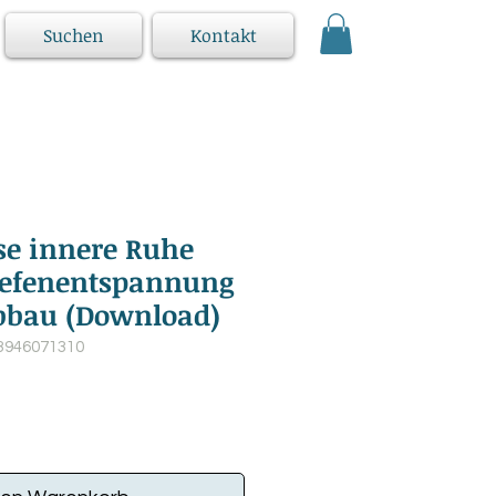
Suchen
Kontakt
se innere Ruhe
iefenentspannung
bbau (Download)
83946071310