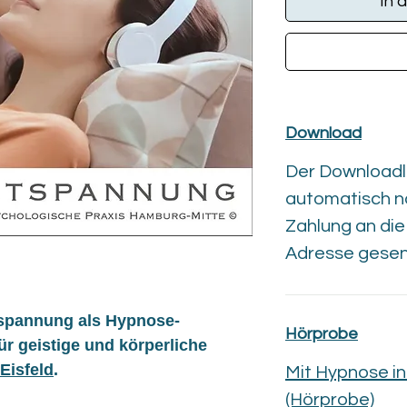
In 
Download
Der Downloadli
automatisch n
Zahlung an di
Adresse gesen
tspannung als Hypnose-
Hörprobe
r geistige und körperliche
 Eisfeld
.
Mit Hypnose i
(Hörprobe)