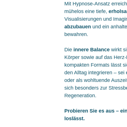
Mit Hypnose-Ansatz erreiche
mühelos eine tiefe,
erhols
Visualisierungen und Imagi
abzubauen
und ein anhalt
bewahren.
Die
innere Balance
wirkt s
Körper sowie auf das Herz-
kompakten Formats lässt si
den Alltag integrieren – se
oder als wohltuende Auszeit
sich besonders zur Stress
Regeneration.
Probieren Sie es aus – ei
loslässt.