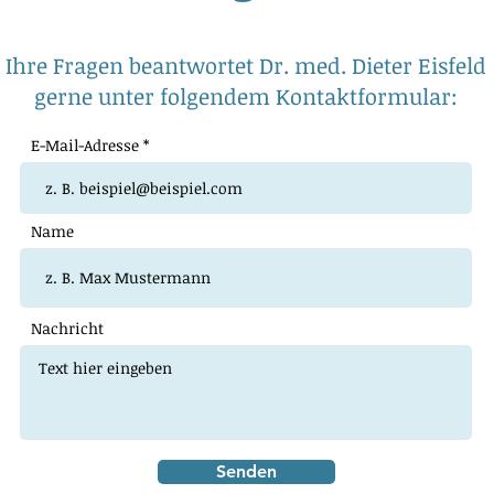
Preis
Pre
9,95 €
9,9
Preis
Preis
Preis
Prei
Pre
Pre
19,95 €
19,95 €
39,95 €
275,
9,9
9,9
inkl. MwSt.
inkl.
Ihre Fragen beantwortet Dr. med. Dieter Eisfeld
inkl. MwSt.
inkl. MwSt.
inkl. MwSt.
inkl.
inkl.
inkl.
gerne unter folgendem Kontaktformular:
E-Mail-Adresse
Name
Nachricht
Senden