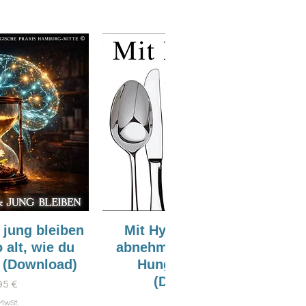
 jung bleiben
Mit Hypnose gesund
 alt, wie du
abnehmen - Ohne Diät,
 (Download)
Hunger & Stress
(Download)
is
95 €
Preis
9,95 €
 MwSt.