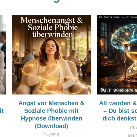
Angst vor Menschen &
Alt werden &
it
Soziale Phobie mit
– Du bist so
Hypnose überwinden
dich denkst
(Download)
Pre
14,
Preis
14,95 €
inkl.