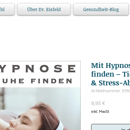
hl
Über Dr. Eisfeld
Gesundheit-Blog
Mit Hypno
finden – T
& Stress-A
Artikelnummer: 97
Preis
9,95 €
inkl. MwSt.