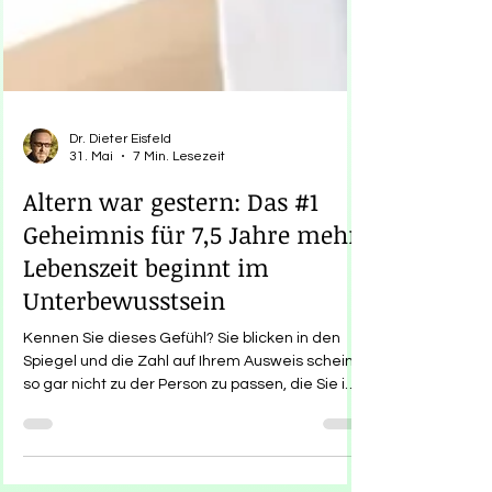
Dr. Dieter Eisfeld
31. Mai
7 Min. Lesezeit
Altern war gestern: Das #1
Geheimnis für 7,5 Jahre mehr
Lebenszeit beginnt im
Unterbewusstsein
Kennen Sie dieses Gefühl? Sie blicken in den
Spiegel und die Zahl auf Ihrem Ausweis scheint
so gar nicht zu der Person zu passen, die Sie im
Inneren fühlen. Die Gesellschaft vermittelt uns
oft, dass das Älterwerden ein unaufhaltsamer
Prozess des Abbaus ist, den wir bestenfalls mit