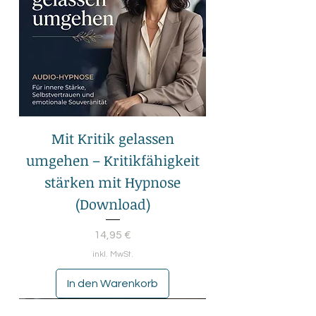
Mit Kritik gelassen
umgehen – Kritikfähigkeit
stärken mit Hypnose
(Download)
Preis
14,95 €
inkl. MwSt.
In den Warenkorb