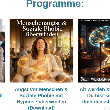
Programme:
Angst vor Menschen &
Alt werden &
it
Soziale Phobie mit
– Du bist so
Hypnose überwinden
dich denkst
(Download)
Pre
14,