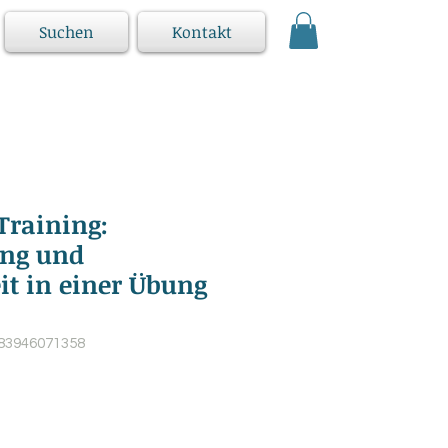
Suchen
Kontakt
Training:
ng und
t in einer Übung
783946071358