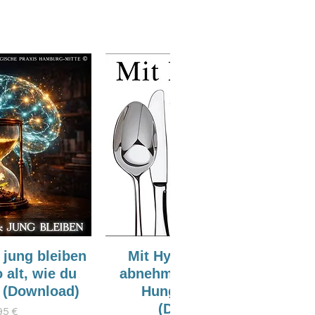
 jung bleiben
Mit Hypnose gesund
 alt, wie du
abnehmen - Ohne Diät,
 (Download)
Hunger & Stress
(Download)
is
95 €