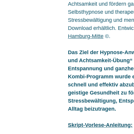
Achtsamkeit und fördern gan
Selbsthypnose und therapeut
Stressbewältigung und ment
Download erhältlich. Entwi
Hamburg-Mitte
©.
Das Ziel der Hypnose-An
und Achtsamkeit-Übung“ i
Entspannung und ganzheit
Kombi-Programm wurde en
schnell und effektiv abzu
geistige Gesundheit zu fö
Stressbewältigung, Ents
Alltag beizutragen.
Skript-Vorlese-Anleitung: