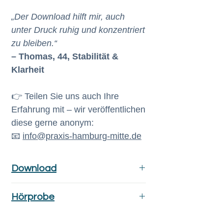
„Der Download hilft mir, auch
unter Druck ruhig und konzentriert
zu bleiben.“
– Thomas, 44, Stabilität &
Klarheit
👉 Teilen Sie uns auch Ihre
Erfahrung mit – wir veröffentlichen
diese gerne anonym:
📧
info@praxis-hamburg-mitte.de
Download
Der Downloadlink wird Ihnen
Hörprobe
automatisch nach
GELASSEN BLEIBEN IN
erfolgreicher Zahlung an die