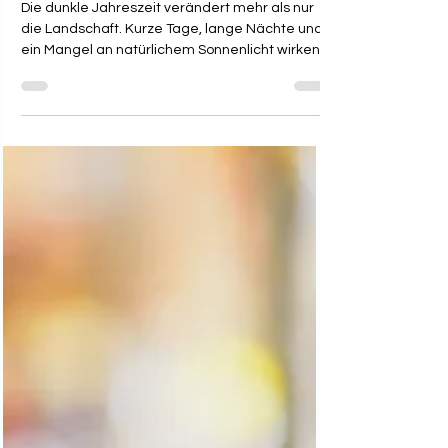
Dr. Dieter Eisfeld
29. Sept. 2025
3 Min. Lesezeit
Herbstblues überwinden –
praktische Tipps für mehr
Energie und Lebensfreude
Die Tage werden kürzer, die Sonne zeigt sich
seltener und die Temperaturen sinken. Viele
Menschen spüren in dieser Zeit einen
deutlichen Stimmungsabfall: Antriebslosigkeit,
Müdigkeit und eine gewisse Traurigkeit breiten
sich aus. Dieses Phänomen ist als Herbstblues
bekannt und betrifft jedes Jahr Millionen. Doch