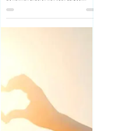
Dr. Dieter Eisfeld
9. Okt. 2025
3 Min. Lesezeit
Sonnenlicht fürs
Wohlbefinden – Wie
Lichtmangel in dunklen
Jahreszeiten Körper und Seele
beeinflusst
Die dunkle Jahreszeit verändert mehr als nur
die Landschaft. Kurze Tage, lange Nächte und
ein Mangel an natürlichem Sonnenlicht wirken...