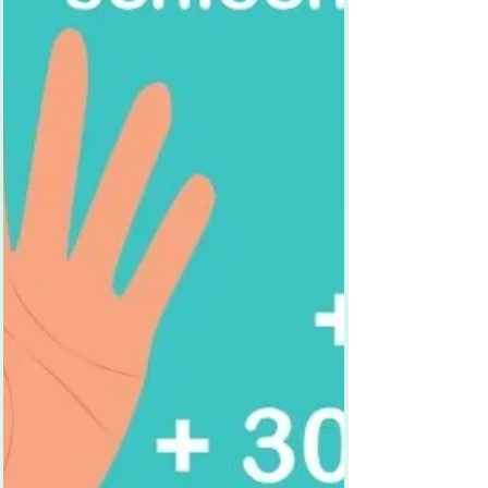
bedeutsam. Darum ist es essenziell, Nein sagen
zu lernen – ganz ohne Schuldgefühle oder
Furcht. Wer klare Linien zieht und ein Nein
aussprechen kann, zeigt inneres
Selbstvertrauen und weiß,