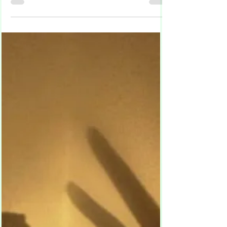
Dr. Dieter Eisfeld
16. Feb. 2025
3 Min. Lesezeit
Kindheitstrauma lösen – so
kann es gelingen
Ein Kindheitstrauma kann sich verheerend auf
die psychische Gesundheit eines Menschen
auswirken und das ganze Leben zur Qual
machen....