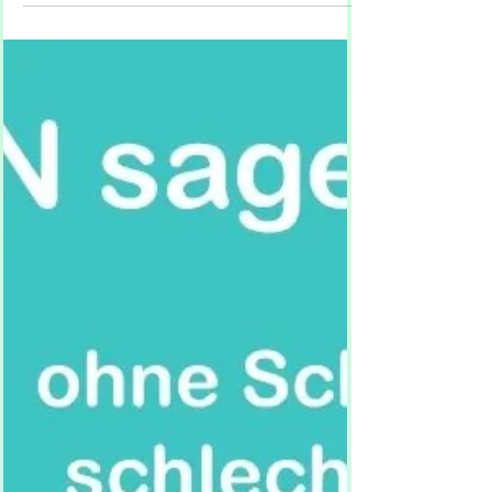
von deinem Charakter ab. Trotzdem gibt es
viele hilfreiche Methoden, mit denen du deine
innere Mitte stärken kannst. Hier ein paar Ideen,
die dir helfen können, wieder mehr
Gelassenheit in deinen Alltag zu bringen.
Dr. Dieter Eisfeld
27. Okt. 2025
11 Min. Lesezeit
NEIN sagen lernen ohne
Schuldgefühle & schlechtes
Gewissen: 5 Tipps, Übungen +
30 gute Beispiele
Leute, die immer freundlich helfen und nie
absagen? Die kommen gut an – kein Wunder,
sie nehmen anderen viel Arbeit ab. Doch
ständiges Ja-Sagen hat seine Schattenseiten:
Man übernimmt sich, wird übergangen oder
nicht mehr respektiert. Denn was immer
verfügbar ist, wirkt automatisch weniger