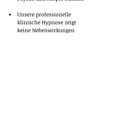
Unsere professionelle 
klinische Hypnose zeigt 
keine Nebenwirkungen 
und garantierte Wirkung.
Die Hypnosetexte gratis 
sind flexibel anwendbar. 
Du kannst sie zuhause 
oder unterwegs einsetzen 
und profitierst von 
zahlreichen 
Anwendungsmöglichkeiten 
im Alltag.
Die Hypnosetexte sind mit 