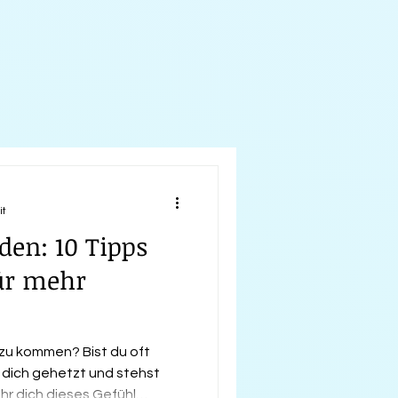
it
den: 10 Tipps
ür mehr
e zu kommen? Bist du oft
t dich gehetzt und stehst
hr dich dieses Gefühl