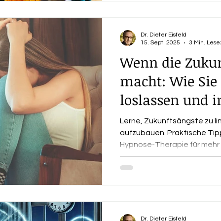
Doch was steckt wirklich da
kann man dagegen tun?
Dr. Dieter Eisfeld
15. Sept. 2025
3 Min. Lese
Wenn die Zukun
macht: Wie Sie 
loslassen und i
aufbauen
Lerne, Zukunftsängste zu lin
aufzubauen. Praktische Tipp
Hypnose-Therapie für mehr 
Dr. Dieter Eisfeld