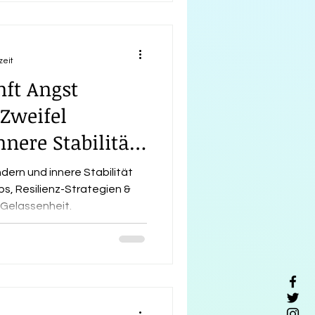
hinter – und vor allem: Was
zeit
ft Angst
Zweifel
nnere Stabilität
dern und innere Stabilität
s, Resilienz-Strategien &
Gelassenheit.