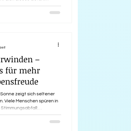
h auch von deinem Charakter
ilfreiche Methoden, mit
stärken kannst. Hier ein
önnen, wieder mehr
g zu bringen.
zeit
erwinden –
ps für mehr
bensfreude
 Sonne zeigt sich seltener
n. Viele Menschen spüren in
n Stimmungsabfall:
t und eine gewisse
. Dieses Phänomen ist als
ifft jedes Jahr Millionen.