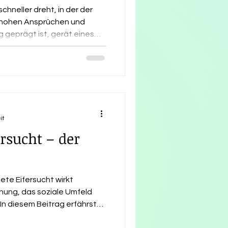
schneller dreht, in der der
, hohen Ansprüchen und
 geprägt ist, gerät eines
Leben, stabile Beziehungen,
. Die Selbstliebe-
ückverbindung zum eigenen
 wirksames Werkzeug
it
rsucht – der
te Eifersucht wirkt
ehung, das soziale Umfeld
In diesem Beitrag erfährst
rsucht zeigt, welche