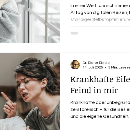
In einer Welt, die sich immer 
Alltag von digitalen Reizen
ständiger Selbstoptimierung
oft in den Hintergrund: die Selbstliebe . Dabei ist sie die
Grundlage für ein erfülltes 
Gesundheit und innere Zufriedenheit
Revolution 2025 stellt nicht äußeren Erfolg in den
Mittelpunkt, sondern die R
Selbst. Und ein besonders
Dr. Dieter Eisfeld
14. Juli 2025
3 Min. Leseze
Krankhafte Eife
Feind in mir
Krankhafte oder unbegründe
zerstörerisch – für die Bezi
und die eigene Gesundheit. 
du, wie sich krankhafte Eife