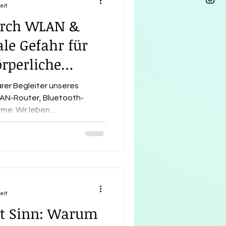
eit
urch WLAN &
le Gefahr für
rperliche
rer Begleiter unseres
AN-Router, Bluetooth-
e: Wir leben...
eit
it Sinn: Warum