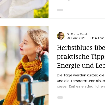
beeinflusst, hängt natürlic
ab. Trotzdem gibt es viele h
denen du deine innere Mitte 
paar Ideen, die dir helfen k
Gelassenheit in deinen Allta
Dr. Dieter Eisfeld
29. Sept. 2025
3 Min. Lese
Herbstblues üb
praktische Tip
Energie und Le
Die Tage werden kürzer, die
und die Temperaturen sinke
dieser Zeit einen deutliche
Antriebslosigkeit, Müdigkei
Traurigkeit breiten sich aus
Herbstblues bekannt und betr